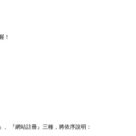
喔！
k』、
『網站註冊』三種，將依序說明：