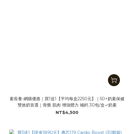
素長養-網購優惠｜買1送1【平均每盒2250元】｜50+奶素保健
雙效奶首選｜骨骼 肌肉 增強體力 補鈣 30包/盒✓奶素
NT$4,500