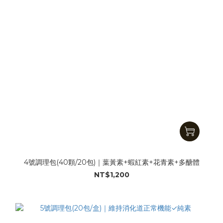
4號調理包(40顆/20包)｜葉黃素+蝦紅素+花青素+多醣體
NT$1,200