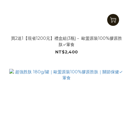
買2送1【現省1200元】禮盒組(3瓶)－ 歐盟原裝100%膠原胜
肽✓葷食
NT$2,400