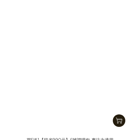
買5送1【現省990元】6號調理包-專注力適用