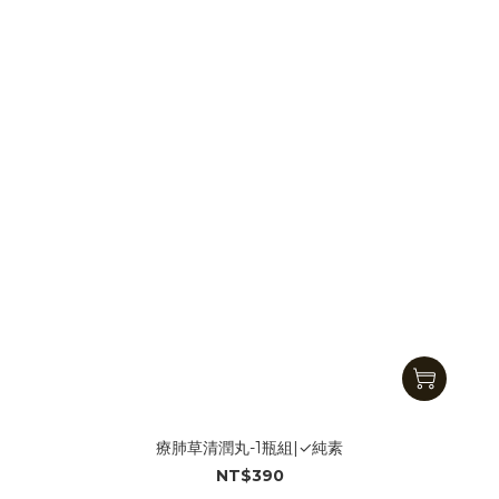
療肺草清潤丸-1瓶組|✓純素
NT$390