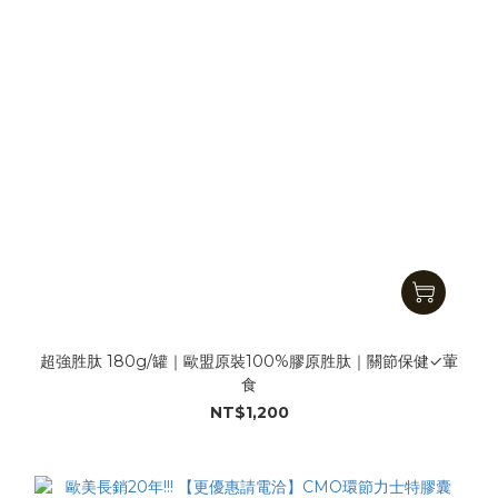
超強胜肽 180g/罐｜歐盟原裝100%膠原胜肽｜關節保健✓葷
食
NT$1,200