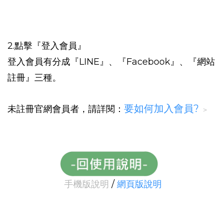
2.點擊『登入會員』
登入會員有分成『LINE』、『Facebook』、
『網站
註冊』三種。
要如何加入會員?
未註冊官網會員者，請詳閱：
＞
手機版說明
/
網頁版說明