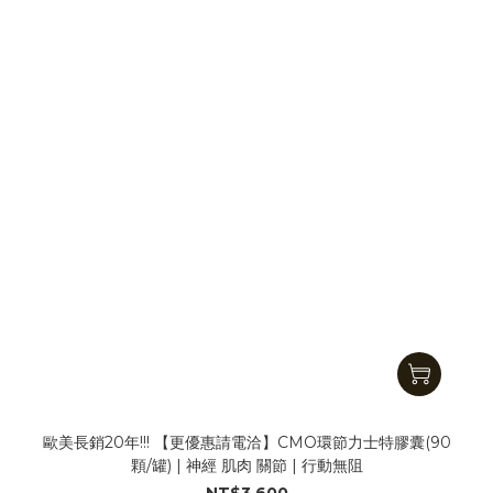
歐美長銷20年!!! 【更優惠請電洽】CMO環節力士特膠囊(90
顆/罐) | 神經 肌肉 關節 | 行動無阻
NT$3,600