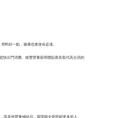
，用料好一點，健康也會使命必達。
者趕快出門消費。維豐營養卻用體貼善良取代高分貝的
。
」…等其他營養補給品，期望能全面照顧更多的人。