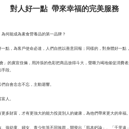
對人好一點 帶來幸福的完美服務
，為何能成為素食營養品的第一品牌？
好一點，為客戶使命必達，人們自然以善意回報；同樣的，對身體好一點
機會」的廣宣伎倆，用誇張的色彩把商品放得斗大，聲嘶力竭地催促消費
扣手段。
客們自會念念不忘，主動迴響。
當富人。
有更多財富，才有更強大的能力投資別人的健康，為他們帶來更大的幸福
族、孩幼童、婦女、青少年等不同族群，開發出「肌本鈣論」、「千里遠