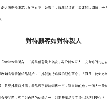
。老人家難免眼花，她不在意。她覺得，服務就是要「盡速解決問題，全
說。
對待顧客如對待親人
e Cockerell)所言：「從某種意義上來說，客戶就像家人，沒有他們
業務銷售營養補給品開始，二姊就抱持這樣的觀念至今，「而且，使命必
誠。只要她親口推薦，產品幾乎都能銷售一空，讓當時的她，一個人一天
發食安問題，客戶對自己的信賴之外，對那些產品是不是也能感到安心？