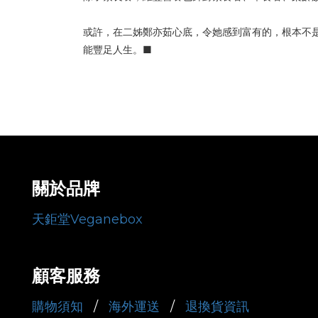
或許，在二姊鄭亦茹心底，令她感到富有的，根本不
能豐足人生。■
關於品牌
天鉅堂Veganebox
顧客服務
購物須知
/
海外運送
/
退換貨資訊