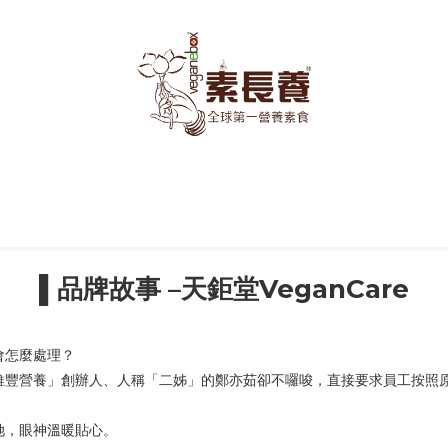
▌品牌故事 –天鉅堂VeganCare
會怎麼處理？
維豐營養」創辦人、人稱「二姊」的鄭亦茹卻不囉唆，直接要求員工按照
她，眼神溫暖貼心。