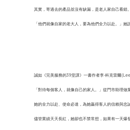
其實，寄過去的產品並沒有缺漏，是老人家自己看錯
「他們就像自家的老大人，要為他們全力以赴。」她
誠如《完美服務的39堂課》一書作者李‧科克雷爾(Le
「對待每個客人，就像自己的家人。」從門市助理做
她的全力以赴、使命必達，為她贏得客人的信賴與忠
儘管業績天天長紅，她卻也不禁常想，如果有一天爆