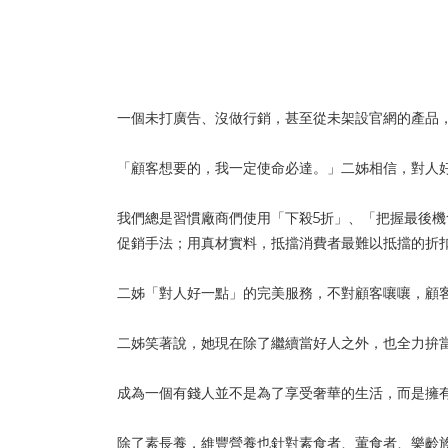
一個未打廣告、沒做行銷，甚至從未架設官網的產品
「顧客想要的，我一定使命必達。」二姊相信，對人
我們總是習慣廠商們使用「下殺5折」、「把握最後
促銷手法；用真材實料，抵擋消費者最難以抵擋的折
二姊「對人好一點」的完美服務，不對顧客嚷嚷，顧
二姊笑著說，她現在除了繼續當好人之外，也全力拚
成為一個有錢人並不是為了享受奢華的生活，而是擁
除了素長養，維豐營養也針對素食者、葷食者、樂齡