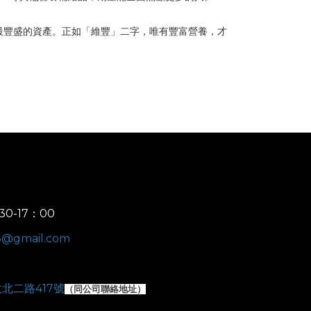
最豐盛的資產。正如「維豐」二字，唯有豐富營養，才
30-17：00
e8@gmail.com
北二路417號
（
同公司聯絡地址）