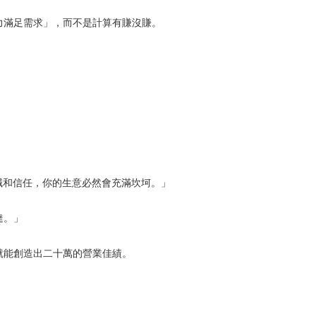
力滿足需求」，而不是計算有賺沒賺。
的忠誠和信任，你的生意必然會充滿坎坷。」
達。」
就能創造出二十萬的營業佳績。