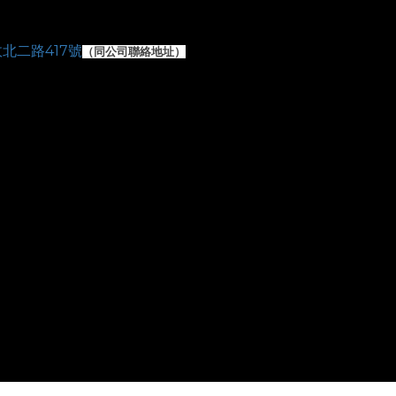
北二路417號
（
同公司聯絡地址）