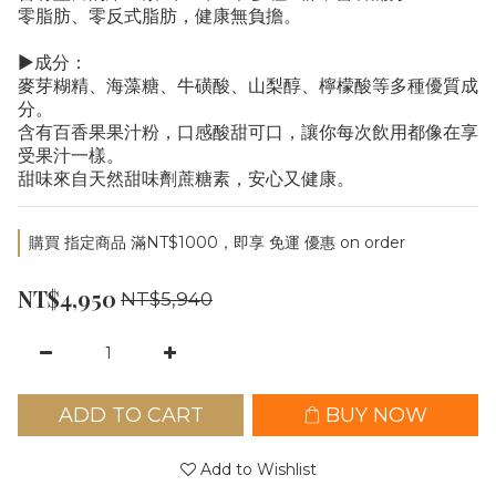
零脂肪、零反式脂肪，健康無負擔。
▶成分：
麥芽糊精、海藻糖、牛磺酸、山梨醇、檸檬酸等多種優質成
分。
含有百香果果汁粉，口感酸甜可口，讓你每次飲用都像在享
受果汁一樣。
甜味來自天然甜味劑蔗糖素，安心又健康。
購買 指定商品 滿NT$1000，即享 免運 優惠 on order
NT$4,950
NT$5,940
ADD TO CART
BUY NOW
Add to Wishlist