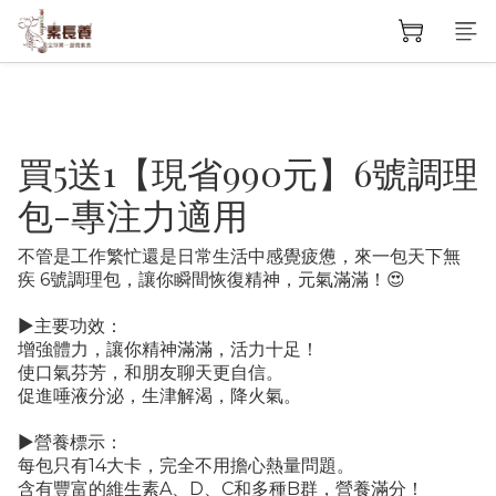
買5送1【現省990元】6號調理
包-專注力適用
不管是工作繁忙還是日常生活中感覺疲憊，來一包天下無
疾 6號調理包，讓你瞬間恢復精神，元氣滿滿！😍
▶主要功效：
增強體力，讓你精神滿滿，活力十足！
使口氣芬芳，和朋友聊天更自信。
促進唾液分泌，生津解渴，降火氣。
▶營養標示：
每包只有14大卡，完全不用擔心熱量問題。
含有豐富的維生素A、D、C和多種B群，營養滿分！