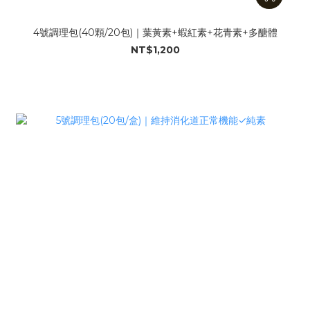
4號調理包(40顆/20包)｜葉黃素+蝦紅素+花青素+多醣體
NT$1,200