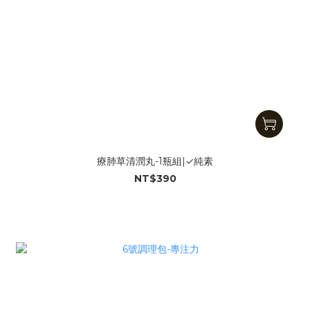
療肺草清潤丸-1瓶組|✓純素
NT$390