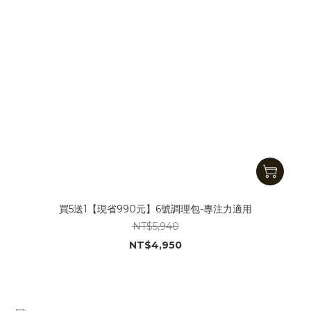
買5送1【現省990元】6號調理包-專注力適用
NT$5,940
NT$4,950