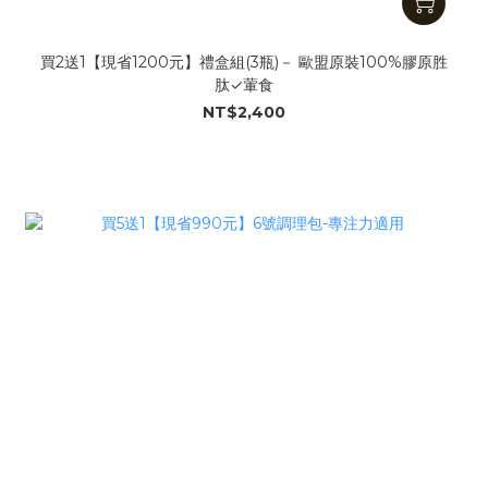
買2送1【現省1200元】禮盒組(3瓶)－ 歐盟原裝100%膠原胜
肽✓葷食
NT$2,400