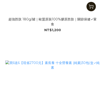
超強胜肽 180g/罐｜歐盟原裝100%膠原胜肽｜關節保健✓葷
食
NT$1,200