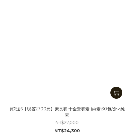
買6送6【現省2700元】素長養 十全營養素 (純素)30包/盒✓純
素
NT$27,000
NT$24,300