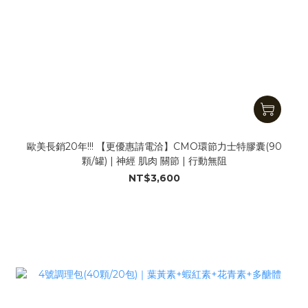
歐美長銷20年!!! 【更優惠請電洽】CMO環節力士特膠囊(90
顆/罐) | 神經 肌肉 關節 | 行動無阻
NT$3,600