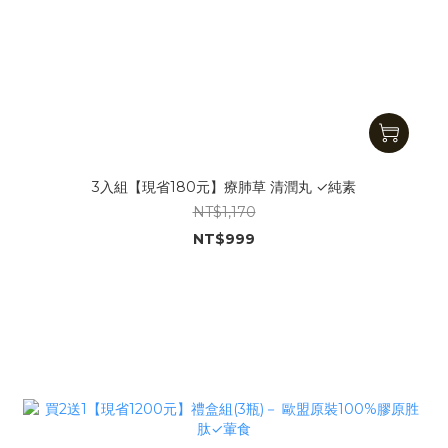
3入組【現省180元】療肺草 清潤丸 ✓純素
NT$1,170
NT$999