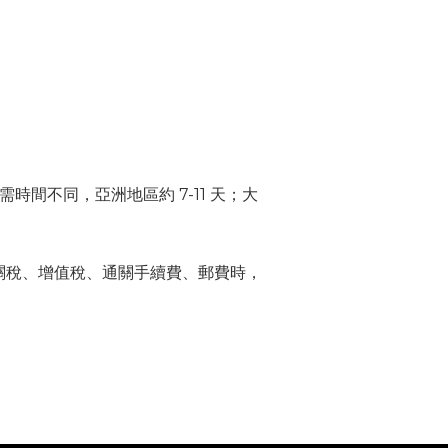
需時間不同，亞洲地區約
7-11
天；大
關稅、增值稅、通關手續費、郵費時，